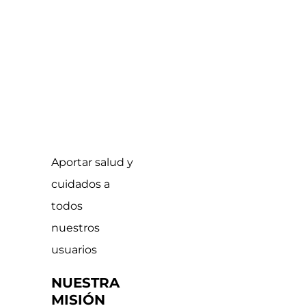
Aportar salud y
Ser el centro
cuidados a
de podología
todos
#1 de
nuestros
Colombia
usuarios
NUESTRA
VISIÓN
NUESTRA
MISIÓN