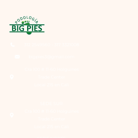
312 2549560 - 317 3321008
bigpies3@gmail.com
Cra 100 # 11-60 Holguines
Trade Center
Local 215 en Cali
SEDE SUR:
Cra 100 # 11-60 Holguines
Trade Center
Local 215 en Cali