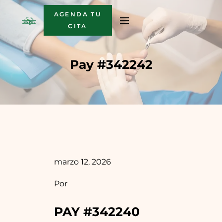
AGENDA TU
CITA
Pay #342242
marzo 12, 2026
Por
PAY #342240