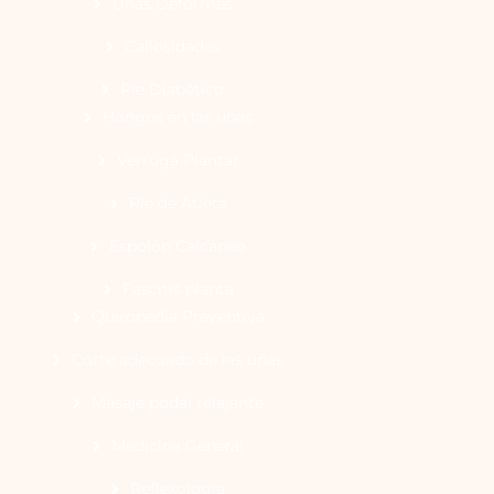
Uñas Deformes
Callosidades
Pie Diabético
Hongos en las uñas
Verruga Plantar
Pie de Atleta
Espolón Calcáneo
Fascitis planta
Quiropedia Preventiva
Corte adecuado de las uñas
Masaje podal relajante
Medicina General
Reflexología