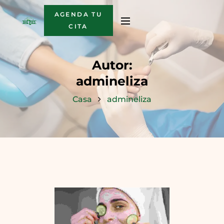
AGENDA TU
CITA
Autor:
admineliza
Casa
admineliza