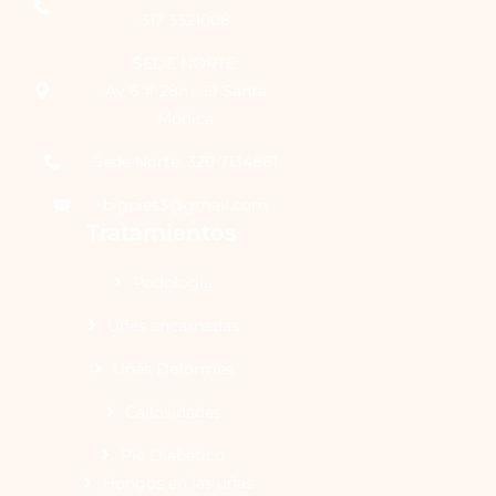
317 3321008
SEDE NORTE:
Av 6 # 28n - 19 Santa
Mónica
Sede Norte: 320 7134881
bigpies3@gmail.com
Tratamientos
Podología
Uñas encarnadas
Uñas Deformes
Callosidades
Pie Diabético
Hongos en las uñas