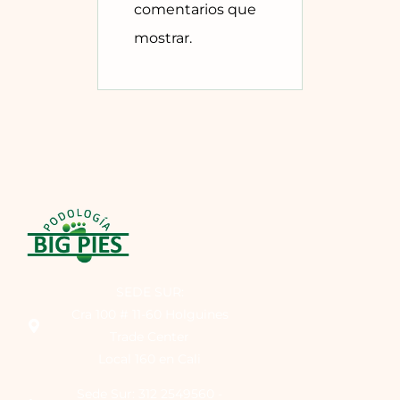
comentarios que
mostrar.
SEDE SUR:
Cra 100 # 11-60 Holguines
Trade Center
Local 160 en Cali
Sede Sur: 312 2549560 -