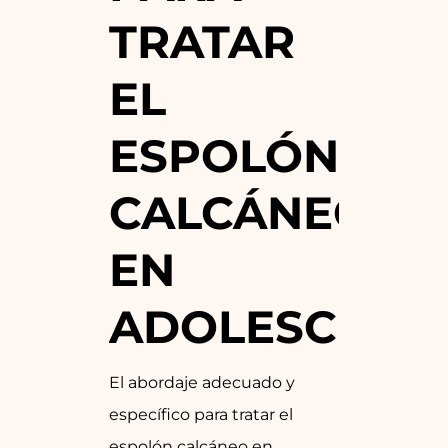
TRATAR
EL
ESPOLÓN
CALCÁNEO
EN
ADOLESCENT
El abordaje adecuado y
específico para tratar el
espolón calcáneo en