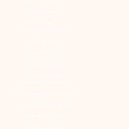
Uñas Deformes
Callosidades
Pie Diabético
Hongos en las uñas
Verruga Plantar
Pie de Atleta
Espolón Calcáneo
Fascitis planta
Quiropedia Preventiva
Corte adecuado de las uñas
Masaje podal relajante
Medicina General
Reflexología