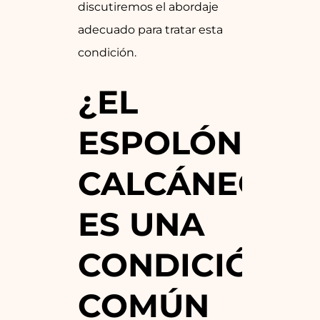
discutiremos el abordaje
adecuado para tratar esta
condición.
¿EL
ESPOLÓN
CALCÁNEO
ES UNA
CONDICIÓN
COMÚN