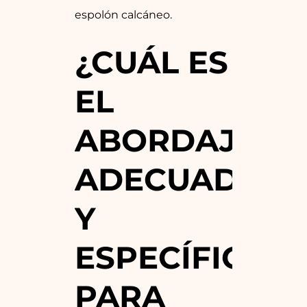
espolón calcáneo.
¿CUÁL ES
EL
ABORDAJE
ADECUADO
Y
ESPECÍFICO
PARA